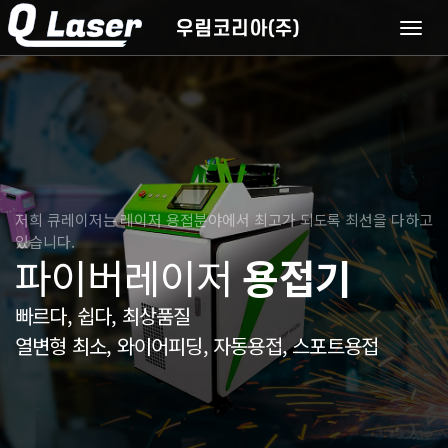
T
o
g
g
l
e
n
a
v
i
저희 큐레이저는 레이저 용접분야에서 최고가 되도록 최선을 다하고
g
있습니다.
파이버레이저
용접기
a
t
i
빠르다, 쉽다, 최상품질
o
열변형 최소, 와이어피딩, 자동용접, 스포트용접
n